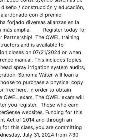
 diseño / construcción y educación,
Galardonado con el premio
a forjado diversas alianzas en la
ncia más amplia. Register today for
r Partnership! The QWEL training
tructors and is available to
tion closes on 07/21/2024 or when
erence manual. This includes topics
rhead spray irrigation system audits,
ration. Sonoma Water will loan a
 choose to purchase a physical copy
free here. In order to obtain
s the QWEL exam. The QWEL exam will
after you register. Those who earn
terSense websites. Funding for this
ent Act of 2014 and through an
or this class, you are committing
ednesday, July 31, 2024 from 7:30