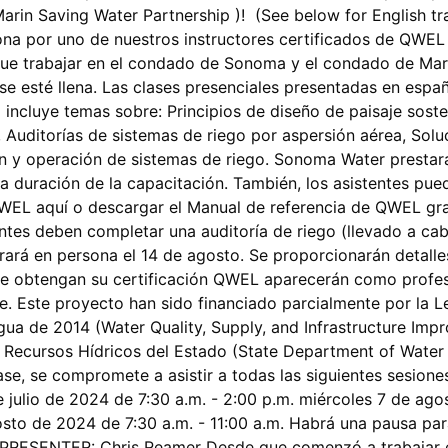
rin Saving Water Partnership )! (See below for English tr
sona por uno de nuestros instructores certificados de QWEL
que trabajar en el condado de Sonoma y el condado de Marin.
se esté llena. Las clases presenciales presentadas en españ
incluye temas sobre: Principios de diseño de paisaje sosten
 Auditorías de sistemas de riego por aspersión aérea, So
ón y operación de sistemas de riego. Sonoma Water presta
la duración de la capacitación. También, los asistentes pu
QWEL aquí o descargar el Manual de referencia de QWEL grat
antes deben completar una auditoría de riego (llevado a ca
á en persona el 14 de agosto. Se proporcionarán detalles 
e obtengan su certificación QWEL aparecerán como profesio
Este proyecto han sido financiado parcialmente por la Le
Agua de 2014 (Water Quality, Supply, and Infrastructure Im
e Recursos Hídricos del Estado (State Department of Wa
se, se compromete a asistir a todas las siguientes sesione
e julio de 2024 de 7:30 a.m. - 2:00 p.m. miércoles 7 de ago
sto de 2024 de 7:30 a.m. - 11:00 a.m. Habrá una pausa par
o. PRESENTER: Chris Reamer Desde que comenzó a trabajar