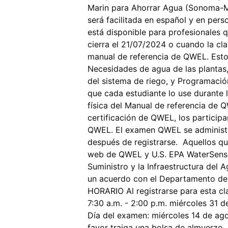
Marin para Ahorrar Agua (Sonoma-Ma
será facilitada en español y en per
está disponible para profesionales 
cierra el 21/07/2024 o cuando la cla
manual de referencia de QWEL. Esto 
Necesidades de agua de las plantas,
del sistema de riego, y Programaci
que cada estudiante lo use durante 
física del Manual de referencia de 
certificación de QWEL, los particip
QWEL. El examen QWEL se administrar
después de registrarse. Aquellos qu
web de QWEL y U.S. EPA WaterSense. 
Suministro y la Infraestructura del 
un acuerdo con el Departamento d
HORARIO Al registrarse para esta cla
7:30 a.m. - 2:00 p.m. miércoles 31 d
Día del examen: miércoles 14 de ago
favor traiga una bolsa de almuerz