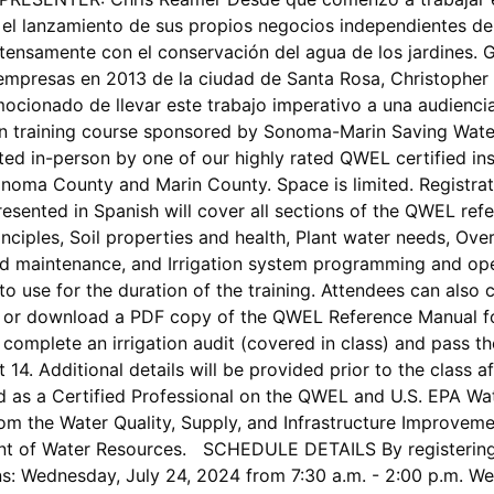
el lanzamiento de sus propios negocios independientes de
tensamente con el conservación del agua de los jardines. 
empresas en 2013 de la ciudad de Santa Rosa, Christopher h
 emocionado de llevar este trabajo imperativo a una audie
on training course sponsored by Sonoma-Marin Saving Wate
ated in-person by one of our highly rated QWEL certified ins
onoma County and Marin County. Space is limited. Registra
presented in Spanish will cover all sections of the QWEL ref
nciples, Soil properties and health, Plant water needs, Ove
nd maintenance, and Irrigation system programming and ope
o use for the duration of the training. Attendees can also
or download a PDF copy of the QWEL Reference Manual for 
t complete an irrigation audit (covered in class) and pas
14. Additional details will be provided prior to the class 
ted as a Certified Professional on the QWEL and U.S. EPA Wa
rom the Water Quality, Supply, and Infrastructure Improvem
t of Water Resources. SCHEDULE DETAILS By registering f
ions: Wednesday, July 24, 2024 from 7:30 a.m. - 2:00 p.m. W